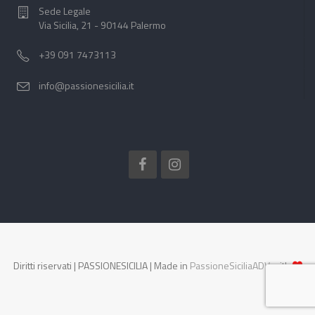
Sede Legale
Via Sicilia, 21 - 90144 Palermo
+39 091 7473113
info@passionesicilia.it
Diritti riservati | PASSIONESICILIA | Made in
PassioneSiciliaADV
with