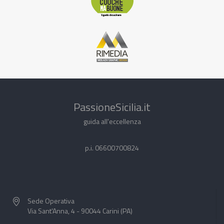
PassioneSicilia.it
guida all'eccellenza
p.i. 06600700824
Sede Operativa
Via Sant'Anna, 4 - 90044 Carini (PA)