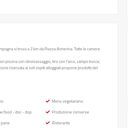
ampagna si trova a 2 km da Piazza Armerina. Tutte le camere
 con piscina con idromassaggio, tiro con l’arco, campo bocce,
one riservata ai soli ospiti alloggiati propone prodotti del
no
Menu vegetariano
ow food - doc - dop
Produzione conserve
 pane
Ristorante