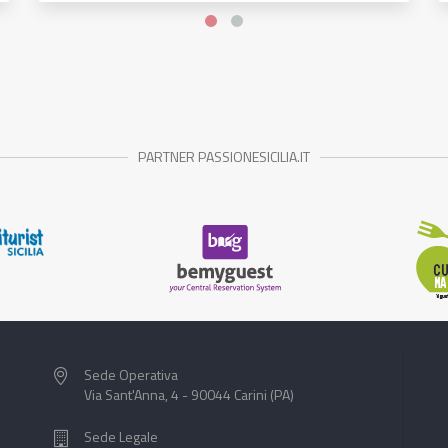
PARTNER PASSIONESICILIA.IT
Sede Operativa
Via Sant'Anna, 4 - 90044 Carini (PA)
Sede Legale