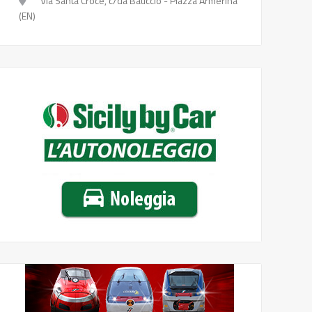
Via Santa Croce, c/da Bauccio - Piazza Armerina
(EN)