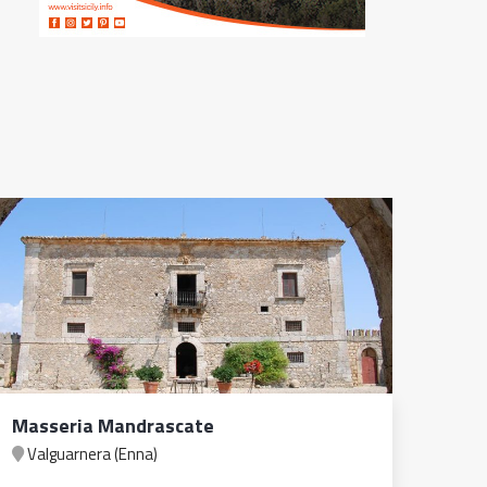
Masseria Mandrascate
Aro
Valguarnera (Enna)
Spe