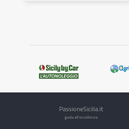
PassioneSicilia.it
guida all'eccellenza